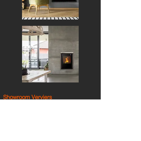
Showroom Verviers
De Smedt Energies
(sur rdv)
Avenue Hanlet 51
4800 VERVIERS
Tel.
087 - 353 111
info-verviers@ds-energies.be