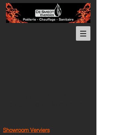
Il n'y a aucun article à
afficher pour le moment.
Showroom Verviers