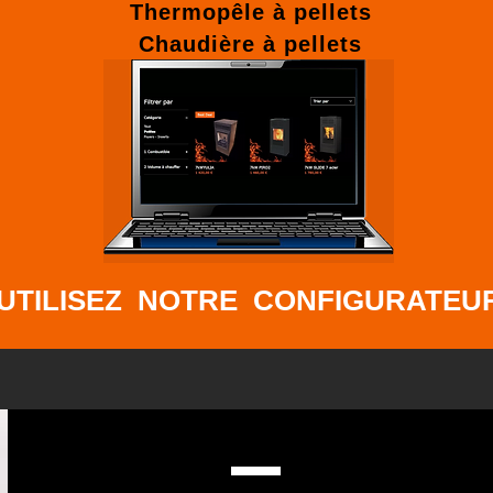
Thermopêle à pellets
Chaudière à pellets
UTILISEZ NOTRE CONFIGURATEU