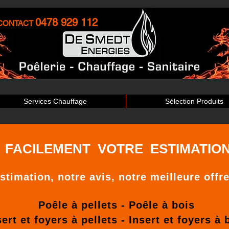
0478 929 112
CONTACT
Services Chauffage
Sélection Produits
 FACILEMENT VOTRE ESTIMATION
stimation, notre avis, notre meilleure offre
Poêle à pellets - Poêle à bois
sert et foyers à pellets - Insert et foyers à 