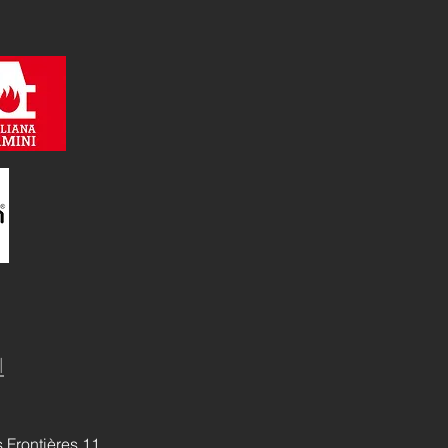
l
 Frontières 11