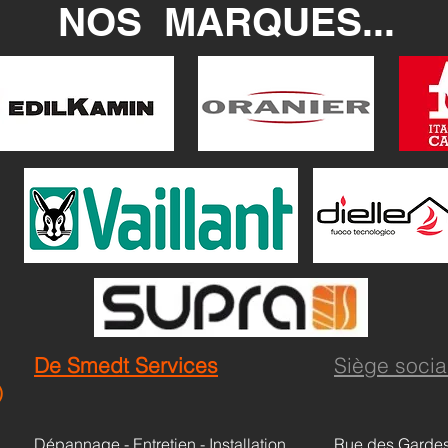
NOS MARQUES...
De Smedt Services
Siège socia
)
Dépannage - Entretien - Installation
Rue des Gardes