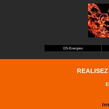
DS-Energies
REALISEZ
E
In